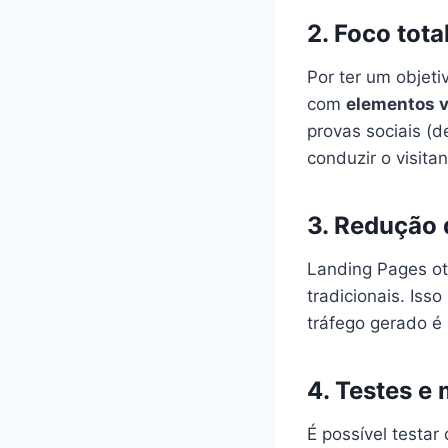
2. Foco tot
Por ter um objeti
com
elementos v
provas sociais (d
conduzir o visita
3. Redução 
Landing Pages ot
tradicionais. Iss
tráfego gerado é
4. Testes e
É possível testa