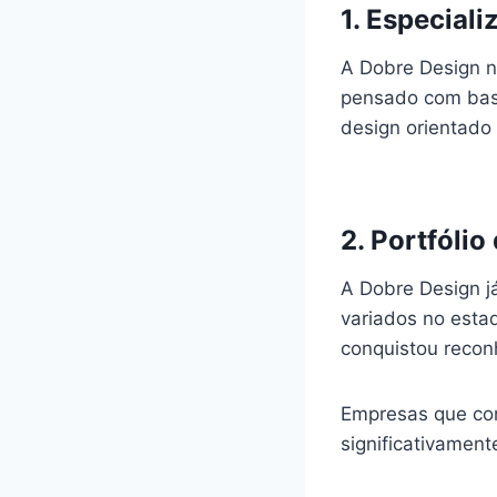
1. Especial
A Dobre Design n
pensado com base
design orientado 
2. Portfóli
A Dobre Design j
variados no esta
conquistou recon
Empresas que con
significativamen