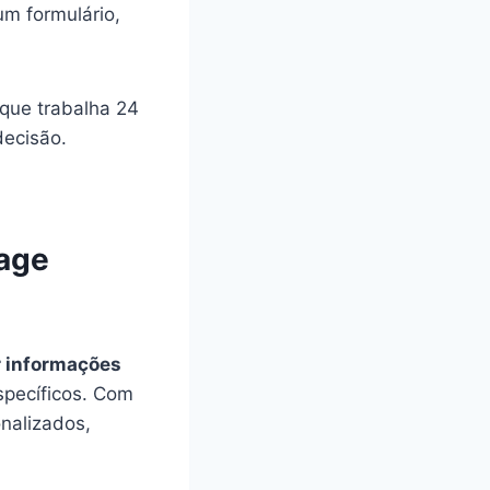
m formulário,
 que trabalha 24
decisão.
Page
r informações
specíficos. Com
nalizados,