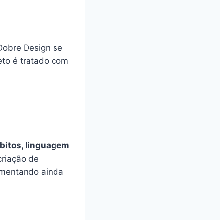
Dobre Design se
eto é tratado com
bitos, linguagem
 criação de
umentando ainda