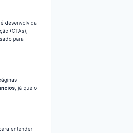
a é desenvolvida
ção (CTAs),
nsado para
páginas
úncios
, já que o
 para entender