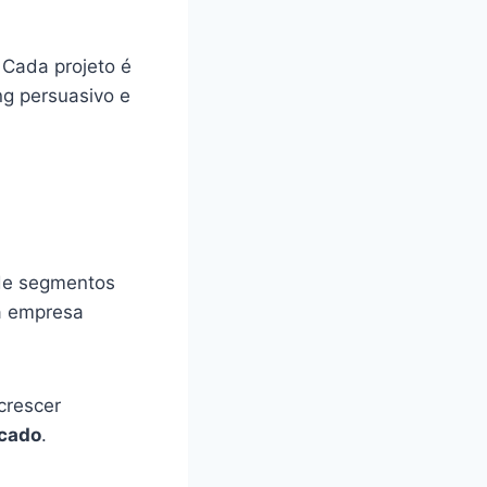
. Cada projeto é
g persuasivo e
 de segmentos
 a empresa
crescer
rcado
.