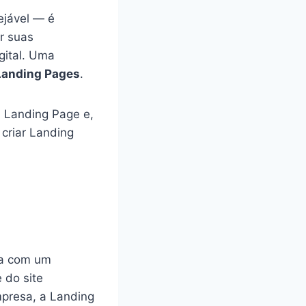
ejável — é
r suas
gital. Uma
Landing Pages
.
 Landing Page e,
criar Landing
da com um
e do site
mpresa, a Landing