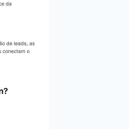
ce da
ão de leads, as
as conectam o
n?